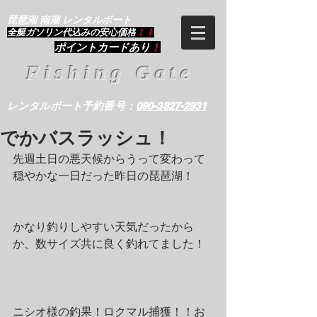
琵琶湖 南湖 レンタルボート
​全艇ガソリン代込みの安心価格
！！
ポイントカードあり
！
Fishing Gate
レンタルボート予約番号：
090-3827-2931
でかバスラッシュ！
先週土日の悪天候からうって変わって
穏やかな一日だった昨日の琵琶湖！
かなり釣りしやすい天気だったから
か、数サイズ共に良く釣れてました！
ニシオ様の釣果！ロクマル捕獲！！お