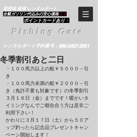
琵琶湖 南湖 レンタルボート
​全艇ガソリン代込みの安心価格
！！
ポイントカードあり
！
Fishing Gate
レンタルボート予約番号：
090-3827-2931
冬季割引あと二日
・１００馬力以上の船￥５０００－引
き
・１００馬力未満の船￥２０００－引
き（免許不要も対象です）の冬季割引
３月１６日（金）までです！暖かいタ
イミングなんでご都合合う方は是非ご
利用下さい！
かわりに３月１７日（土）から５０ア
ップ釣ったら記念品プレゼントキャン
ペーン開始します！