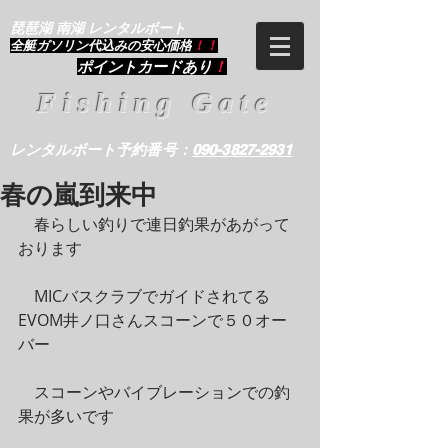
琵琶湖 南湖 レンタルボート
​全艇ガソリン代込みの安心価格
！！
ポイントカードあり
！
Fishing Gate
レンタルボート予約番号：
090-3827-2931
春の嵐到来中
　春らしい釣りで連日釣果があがって
おります
　MICバスクラブでガイドされてる
EVOM井ノ口さんスコーンで５０オー
バー
　スコーンやバイブレーションでの釣
果が多いです