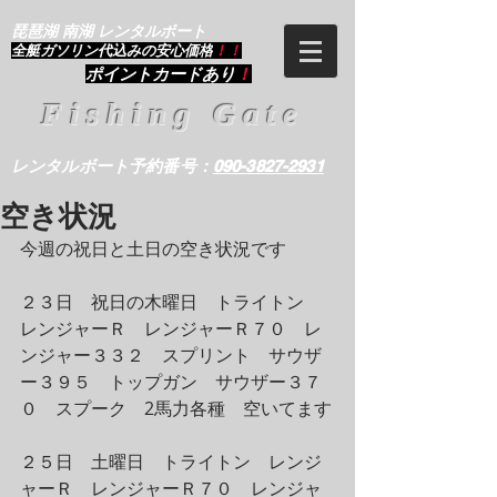
琵琶湖 南湖 レンタルボート
​全艇ガソリン代込みの安心価格
！！
ポイントカードあり
！
Fishing Gate
レンタルボート予約番号：
090-3827-2931
空き状況
今週の祝日と土日の空き状況です
２３日　祝日の木曜日　トライトン　
レンジャーＲ　レンジャーＲ７０　レ
ンジャー３３２　スプリント　サウザ
ー３９５　トップガン　サウザー３７
０　スプーク　2馬力各種　空いてます
２５日　土曜日　トライトン　レンジ
ャーＲ　レンジャーＲ７０　レンジャ