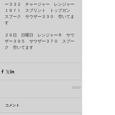
ー３３２　チャージャー　レンジャー
１６ｆｔ　スプリント　トップガン　
スプーク　サウザー３３０　空いてま
す
２６日　日曜日　レンジャーＲ　サウ
ザー３９５　サウザー３７０　スプー
ク　空いてます
コメント