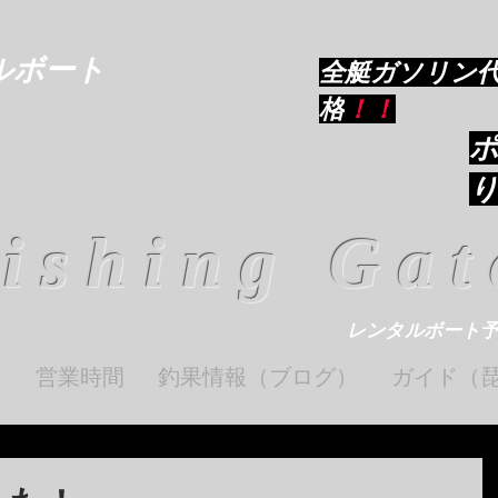
ルボート
​全艇ガソリン
格
！！
ishing Gat
レンタルボート
ト
営業時間
釣果情報（ブログ）
ガイド（