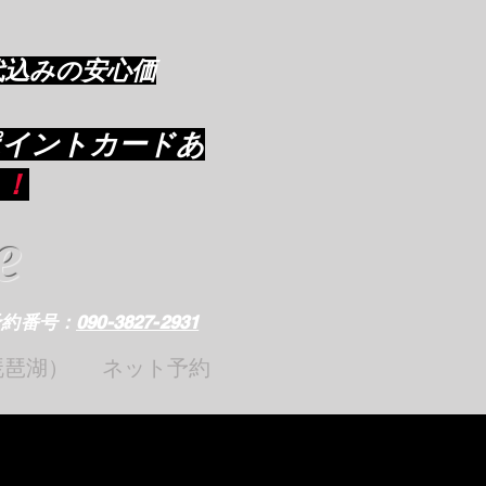
代込みの安心価
ポイントカードあ
り
！
e
予約番号：
090-3827-2931
琵琶湖）
ネット予約