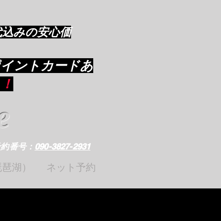
代込みの安心価
ポイントカードあ
り
！
e
予約番号：
090-3827-2931
琵琶湖）
ネット予約