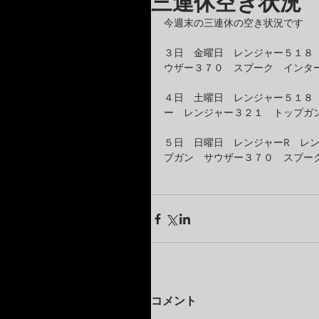
三連休空き状況
今週末の三連休の空き状況です
３日　金曜日　レンジャー５１８
ウザー３７０　スプーク　インタ
４日　土曜日　レンジャー５１８　
ー　レンジャー３２１　トップガ
５日　日曜日　レンジャーR　レン
プガン　サウザー３７０　スプー
コメント