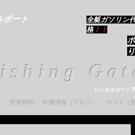
ルボート
​全艇ガソリン
格
！！
ishing Gat
レンタルボート
ト
営業時間
釣果情報（ブログ）
ガイド（