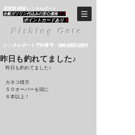
琵琶湖 南湖 レンタルボート
​全艇ガソリン代込みの安心価格
！！
ポイントカードあり
！
Fishing Gate
レンタルボート予約番号：
090-3827-2931
昨日も釣れてました♪
昨日も釣れてました♪
カネコ様方
５０オーバーを頭に
６本以上！