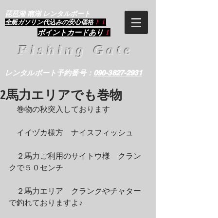
琵琶湖 南湖 レンタルボート
​全艇ガソリン代込みの安心価格
！！
ポイントカードあり
！
Fishing Gate
レンタルボート予約番号：
090-3827-2931
2馬力エリアでも巻物
　巻物の秋突入しております
　イイヅカ様方　ナイスフィッシュ
　２馬力ご利用のサイトウ様　クラン
クで５０センチ
　２馬力エリア　クランクやチャター
で釣れておりますよ♪