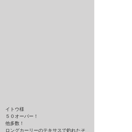
イトウ様
５０オーバー！
他多数！
ロングカーリーのテキサスで釣れたそ