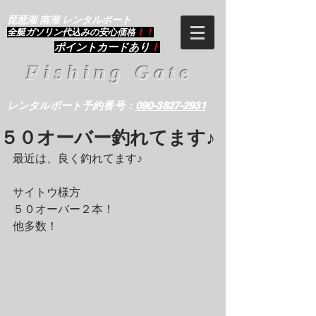
琵琶湖 南湖 レンタルボート
​全艇ガソリン代込みの安心価格
！！
ポイントカードあり
！
Fishing Gate
レンタルボート予約番号：
090-3827-2931
５０オーバー釣れてます♪
最近は、良く釣れてます♪
サイトウ様方
５０オーバー２本！
他多数！