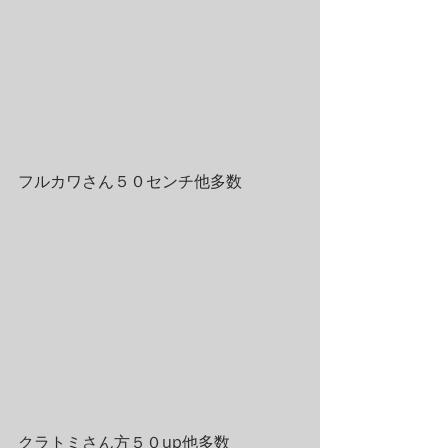
フルカワさん５０センチ他多数
クラトミさん方５０up他多数