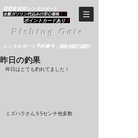
琵琶湖 南湖 レンタルボート
​全艇ガソリン代込みの安心価格
！！
ポイントカードあり
！
Fishing Gate
レンタルボート予約番号：
090-3827-2931
昨日の釣果
昨日はとても釣れてました！
ミズハラさん５5センチ他多数