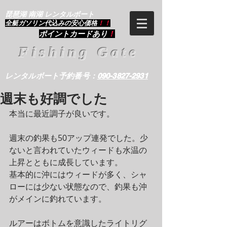
琵琶湖 南湖 レンタルボート
​全艇ガソリン代込みの安心価格
！！
ポイントカードあり
！
Fishing Gate
レンタルボート予約番号：
090-3827-2931
週末も好調でした
本当に最近調子が良いです。
週末の釣果も50アップ連発でした。少
ないと言われていたウィードも水温の
上昇とともに成長しています。
基本的に沖にはウィードが多く、シャ
ローには少ない状態なので、釣果も沖
がメインに釣れています。
ルアーはボトムを意識したライトリグ