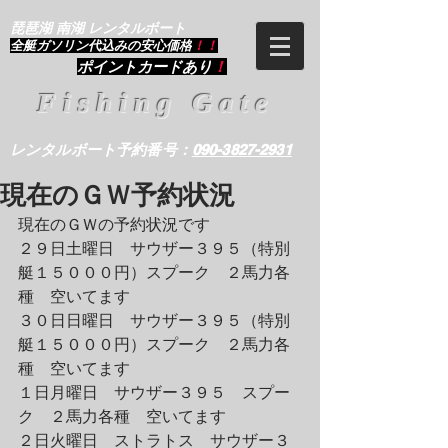
琵琶湖 南湖 レンタルボート
​全艇ガソリン代込みの安心価格
！！
ポイントカードあり
！
Fishing Gate
レンタルボート予約番号：
090-3827-2931
現在のＧＷ予約状況
現在のＧＷの予約状況です
２９日土曜日　サウザー３９５（特別
艇１５０００円）スプーク　２馬力各
種　空いてます
３０日日曜日　サウザー３９５（特別
艇１５０００円）スプーク　２馬力各
種　空いてます
１日月曜日　サウザー３９５　スプー
ク　２馬力各種　空いてます　
２日火曜日　ストラトス　サウザー３