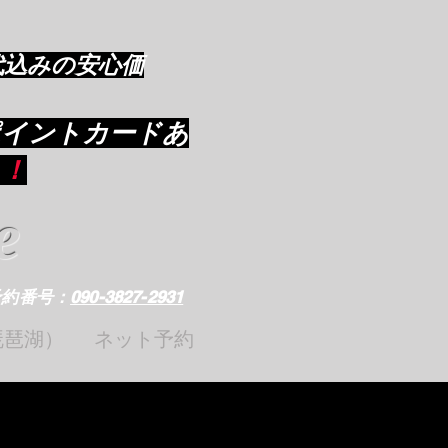
代込みの安心価
ポイントカードあ
り
！
e
予約番号：
090-3827-2931
琵琶湖）
ネット予約