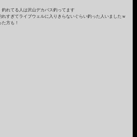
、釣れてる人は沢山デカバス釣ってます
釣れすぎてライブウェルに入りきらないぐらい釣った人いましたｗ
った方も！