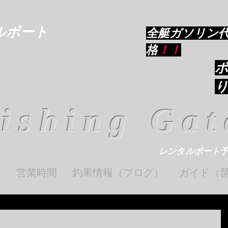
ルボート
​全艇ガソリン
格
！！
ishing Gat
レンタルボート
ト
営業時間
釣果情報（ブログ）
ガイド（