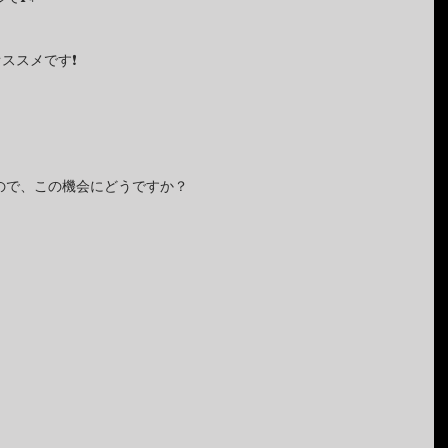
ススメです❗️
ので、この機会にどうですか？