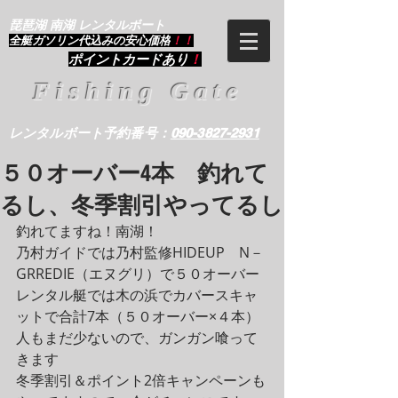
琵琶湖 南湖 レンタルボート
​全艇ガソリン代込みの安心価格
！！
ポイントカードあり
！
Fishing Gate
レンタルボート予約番号：
090-3827-2931
５０オーバー4本 釣れて
るし、冬季割引やってるし
釣れてますね！南湖！
乃村ガイドでは乃村監修HIDEUP　N－
GRREDIE（エヌグリ）で５０オーバー
レンタル艇では木の浜でカバースキャ
ットで合計7本（５０オーバー×４本）
人もまだ少ないので、ガンガン喰って
きます
冬季割引＆ポイント2倍キャンペーンも