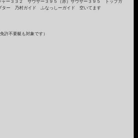
ンジャー３３２　サウザー３９５（赤）サウザー３９５　トップガ
プター　乃村ガイド　ふなっしーガイド　空いてます
き（免許不要艇も対象です）