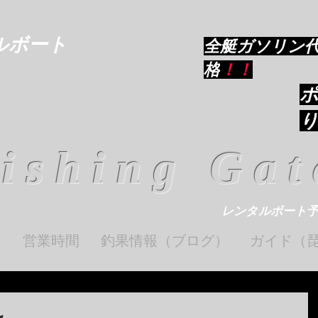
ルボート
​全艇ガソリン
格
！！
ishing Gat
レンタルボート
ト
営業時間
釣果情報（ブログ）
ガイド（