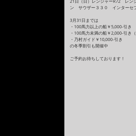
21日（日）レンジャーR72　レ
ン　サウザー３３０　インターセ
3月31日までは
・100馬力以上の船￥5,000-引き
・100馬力未満の船￥2,000-引
・乃村ガイド￥10,000-引き
の冬季割引も開催中
ご予約お待ちしております！