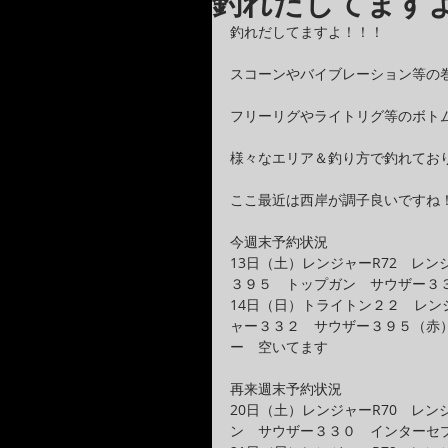
釣れだしてます
釣れだしてますよ！！！
スコーンやバイブレーション等の
フリーリグやライトリグ等のボト
様々なエリア＆釣り方で釣れてお
ここ最近は西岸が調子良いですね
今週末予約状況
13日（土）レンジャーR72　レ
３９５　トップガン　サウザー３
14日（日）トライトン２２　レン
ャー３３２　サウザー３９５（赤
ー　空いてます
再来週末予約状況
20日（土）レンジャーR70　レ
ン　サウザー３３０　インターセ