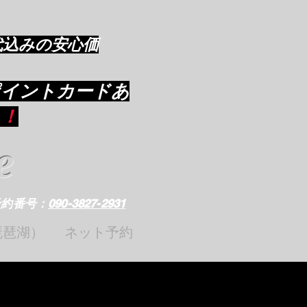
代込みの安心価
ポイントカードあ
り
！
e
予約番号：
090-3827-2931
琵琶湖）
ネット予約