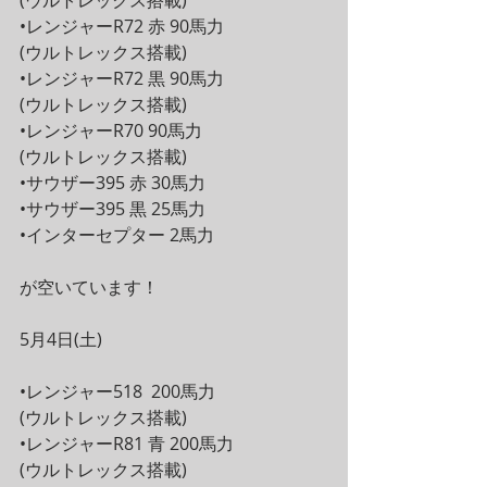
(ウルトレックス搭載)
•レンジャーR72 赤 90馬力
(ウルトレックス搭載)
•レンジャーR72 黒 90馬力
(ウルトレックス搭載)
•レンジャーR70 90馬力
(ウルトレックス搭載)
•サウザー395 赤 30馬力
•サウザー395 黒 25馬力
•インターセプター 2馬力
が空いています！
5月4日(土)
•レンジャー518  200馬力
(ウルトレックス搭載)
•レンジャーR81 青 200馬力
(ウルトレックス搭載)