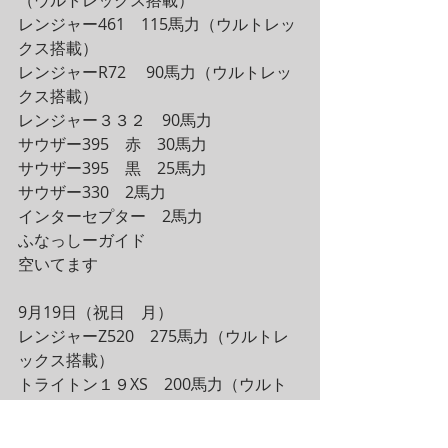
（ウルトレックス搭載）
レンジャー461　115馬力（ウルトレッ
クス搭載）
レンジャーR72 　90馬力（ウルトレッ
クス搭載）
レンジャー３３２　90馬力
サウザー395　赤　30馬力
サウザー395　黒　25馬力
サウザー330　2馬力
インターセプター　2馬力
ふなっしーガイド
空いてます
9月19日（祝日　月）
レンジャーZ520　275馬力（ウルトレ
ックス搭載）
トライトン１９XS　200馬力（ウルト
レックス搭載）
レンジャー518　200馬力（ウルトレッ