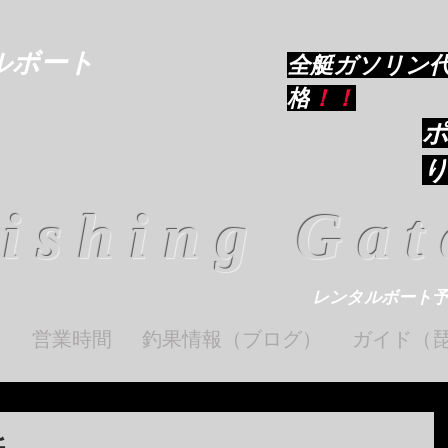
ルボート
​全艇ガソリン
格
！！
ishing Gat
レンタルボート
ト
営業時間
釣果情報（ブログ）
ガイド（