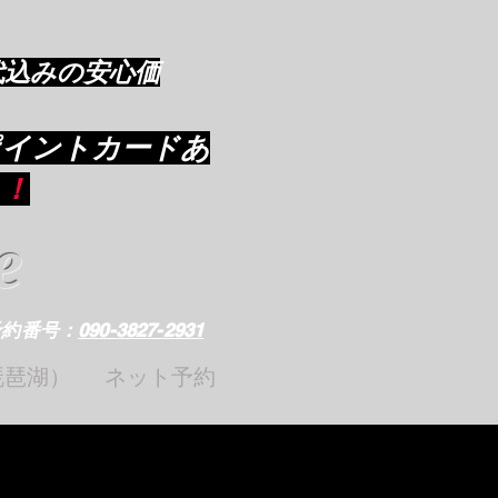
代込みの安心価
ポイントカードあ
り
！
e
予約番号：
090-3827-2931
琵琶湖）
ネット予約