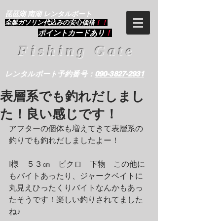
琵琶湖 南湖 レンタルボート
​全艇ガソリン代込みの安心価格
！！
ポイントカードあり
！
Fishing Gate
レンタルボート予約番号：
090-3827-2931
表層系でも釣れだしまし
た！良い感じです！
アフターの個体も増えてきて表層系の
釣りでも釣れだしましたよー！
I様　５３㎝　ピクロ　下物　この他に
もバイトあったり、ジャークベイトに
丸見えひったくりバイトなんかもあっ
たそうです！楽しい釣りされてました
ね♪