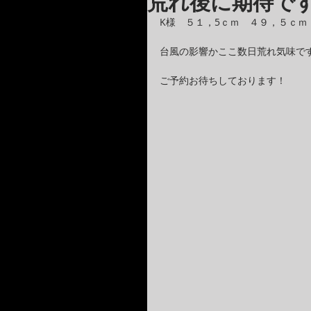
荒れ後に期待です
K様　５１，5ｃｍ　４９，５ｃ
台風の影響かここ数日荒れ気味で
ご予約お待ちしております！