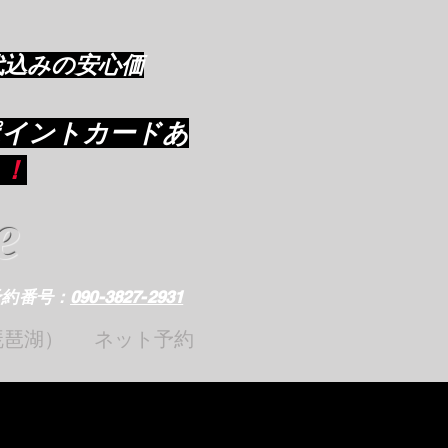
代込みの安心価
ポイントカードあ
り
！
e
予約番号：
090-3827-2931
琵琶湖）
ネット予約