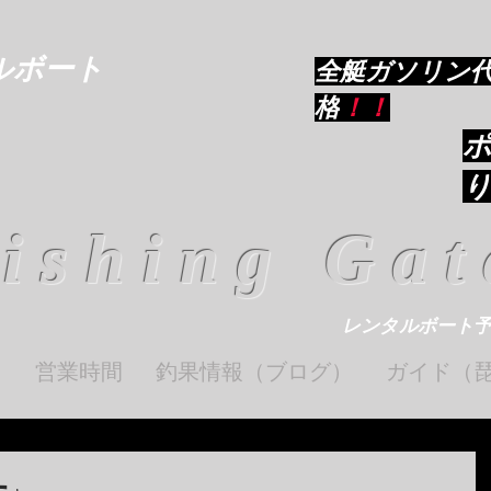
ルボート
​全艇ガソリン
格
！！
ishing Gat
レンタルボート
ト
営業時間
釣果情報（ブログ）
ガイド（