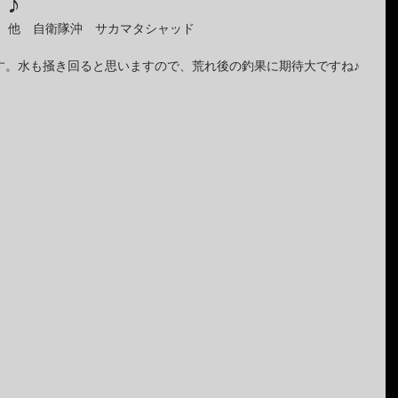
♪
ｍ　他　自衛隊沖　サカマタシャッド
す。水も掻き回ると思いますので、荒れ後の釣果に期待大ですね♪