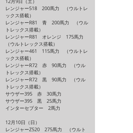
12月9日（土）
レンジャー518　200馬力　（ウルトレ
ックス搭載）
レンジャーR81　青　200馬力　（ウル
トレックス搭載）
レンジャーR81　オレンジ　175馬力　
（ウルトレックス搭載）
レンジャー461　115馬力　（ウルトレ
ックス搭載）
レンジャーR72　赤　90馬力　（ウル
トレックス搭載）
レンジャーR72　黒　90馬力　（ウル
トレックス搭載）
サウザー395　赤　30馬力　
サウザー395　黒　25馬力　
インターセプター　2馬力
12月10日（日）
レンジャーZ520　275馬力　（ウルト