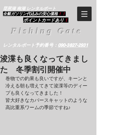
琵琶湖 南湖 レンタルボート
​全艇ガソリン代込みの安心価格
！！
ポイントカードあり
！
Fishing Gate
レンタルボート予約番号：
090-3827-2931
浚渫も良くなってきまし
た 冬季割引開催中
巻物での釣果も良いですが、キーンと
冷える朝も増えてきて浚渫等のディー
プも良くなってきました！
皆大好きなカバースキャットのような
高比重系ワームの季節ですね♪