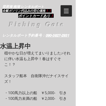
琵琶湖 南湖 レンタルボート
​全艇ガソリン代込みの安心価格
！！
ポイントカードあり
！
Fishing Gate
レンタルボート予約番号：
090-3827-2931
水温上昇中
穏やかな日が増えてまいりました♪それ
に伴い水温も上昇中！春はすぐそ
こ！？
スタッフ船本　自衛隊沖だナイスサイ
ズ！
・100馬力以上の船　￥5,000-　引き
・100馬力未満の船　￥2,000-　引き