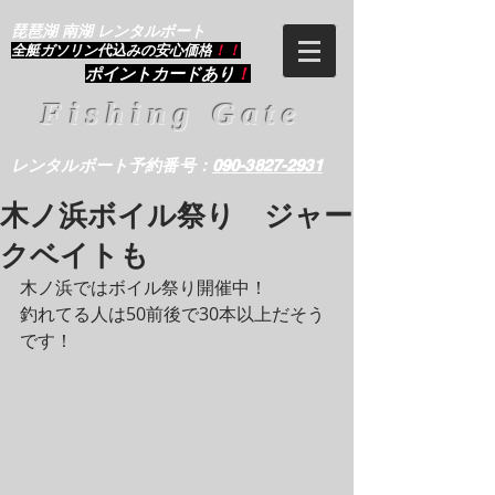
琵琶湖 南湖 レンタルボート
​全艇ガソリン代込みの安心価格
！！
ポイントカードあり
！
Fishing Gate
レンタルボート予約番号：
090-3827-2931
木ノ浜ボイル祭り ジャー
クベイトも
木ノ浜ではボイル祭り開催中！
釣れてる人は50前後で30本以上だそう
です！