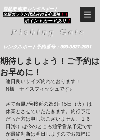
琵琶湖 南湖 レンタルボート
​全艇ガソリン代込みの安心価格
！！
ポイントカードあり
！
Fishing Gate
レンタルボート予約番号：
090-3827-2931
期待しましょう！ご予約は
お早めに！
連日良いサイズ釣れております！
N様　ナイスフィッシュです♪
さて台風7号接近の為8月15日（火）は
休業とさせていただきます。釣行予定
だった方は申し訳ございません。１６
日(水）は今のところ通常営業予定です
が最終判断は明日しますのでお気軽に