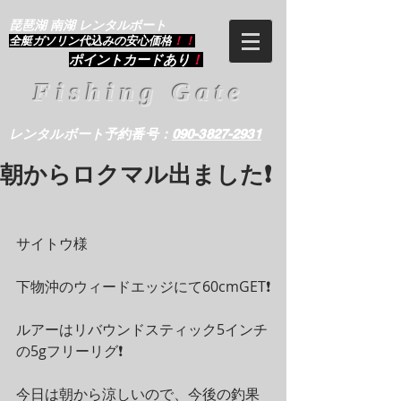
琵琶湖 南湖 レンタルボート
​全艇ガソリン代込みの安心価格
！！
ポイントカードあり
！
Fishing Gate
レンタルボート予約番号：
090-3827-2931
朝からロクマル出ました❗️
サイトウ様
下物沖のウィードエッジにて60cmGET❗️
ルアーはリバウンドスティック5インチ
の5gフリーリグ❗️
今日は朝から涼しいので、今後の釣果