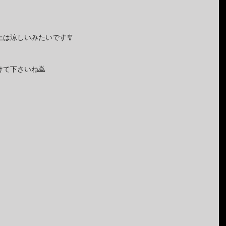
は涼しいみたいです🎐
て下さいね🙇