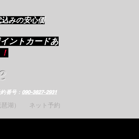
代込みの安心価
ポイントカードあ
り
！
e
予約番号：
090-3827-2931
琵琶湖）
ネット予約