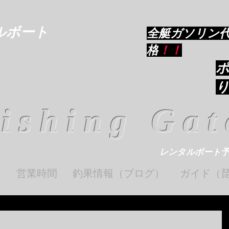
ルボート
​全艇ガソリン
格
！！
ishing Gat
レンタルボート
ト
営業時間
釣果情報（ブログ）
ガイド（