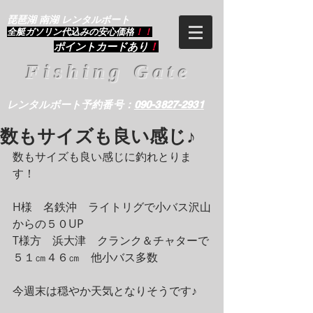
琵琶湖 南湖 レンタルボート
​全艇ガソリン代込みの安心価格
！！
ポイントカードあり
！
Fishing Gate
レンタルボート予約番号：
090-3827-2931
数もサイズも良い感じ♪
数もサイズも良い感じに釣れとりま
す！
H様　名鉄沖　ライトリグで小バス沢山
からの５０UP
T様方　浜大津　クランク＆チャターで
５１㎝４６㎝　他小バス多数
今週末は穏やか天気となりそうです♪