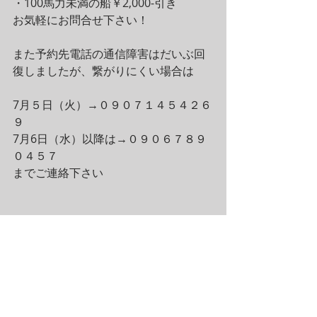
・100馬力未満の船￥2,000-引き
お気軽にお問合せ下さい！
また予約先電話の通信障害はだいぶ回
復しましたが、繋がりにくい場合は
7月５日（火）→０９０７１４５４２６
９
7月6日（水）以降は→０９０６７８９
０４５７
までご連絡下さい