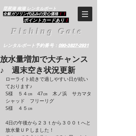
琵琶湖 南湖 レンタルボート
​全艇ガソリン代込みの安心価格
！！
ポイントカードあり
！
Fishing Gate
レンタルボート予約番号：
090-3827-2931
放水量増加で大チャンス
♪ 週末空き状況更新
ローライト続きで過しやすい日が続い
ております♪
S様　５４㎝　47㎝　木ノ浜　サカマタ
シャッド　フリーリグ
S様　４５㎝
4日の午後から２３ｔから３００ｔへと
放水量ＵＰしました！