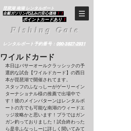
琵琶湖 南湖 レンタルボート
​全艇ガソリン代込みの安心価格
！！
ポイントカードあり
！
Fishing Gate
レンタルボート予約番号：
090-3827-2931
ワイルドカード
本日はバサーオールクラッシックの予
選的な試合【ワイルドカード】の西日
本が琵琶湖で開催されてます。
スタッフのふなっしーがゲーリーイン
ターナショナル様の推薦で出場中で
す！彼のメインパターンはレンタルボ
ートの方でも可能な南湖のウィードエ
ッジ攻略かと思います！プラではガン
ガン釣っておりました！試合終わった
ら是非ふなっしーに詳しく聞いてみて