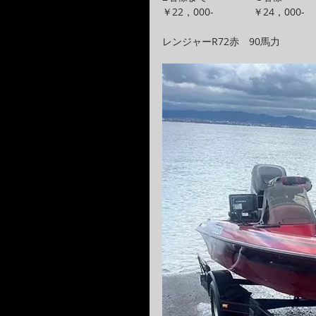
￥22，000-　　　　￥24，000-
レンジャーR72赤　90馬力