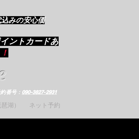
代込みの安心価
ポイントカードあ
り
！
e
予約番号：
090-3827-2931
琵琶湖）
ネット予約