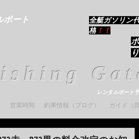
ルボート
​全艇ガソリン
格
！！
ishing Gat
レンタルボート
ト
営業時間
釣果情報（ブログ）
ガイド（