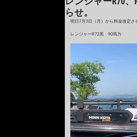
レンジャーR70、
らせ。
明日7月3日（月）から料金改定さ
レンジャーR72黒　90馬力