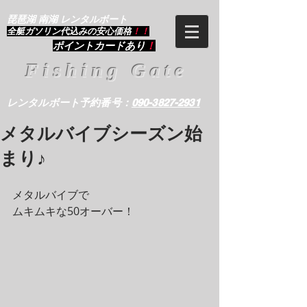
琵琶湖 南湖 レンタルボート
​全艇ガソリン代込みの安心価格
！！
ポイントカードあり
！
Fishing Gate
レンタルボート予約番号：
090-3827-2931
メタルバイブシーズン始
まり♪
メタルバイブで
ムキムキな50オーバー！