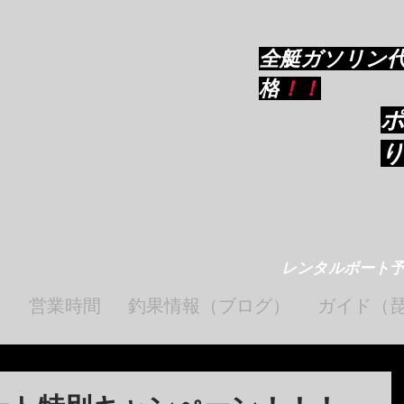
ルボート
​全艇ガソリン
格
！！
ishing Gat
レンタルボート
ト
営業時間
釣果情報（ブログ）
ガイド（