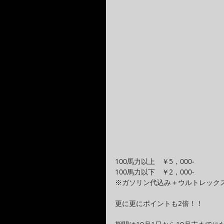
100馬力以上　￥5，000‐
100馬力以下　￥2，000‐
※ガソリン代込み＋ウルトレック
更に更にポイントも2倍！！