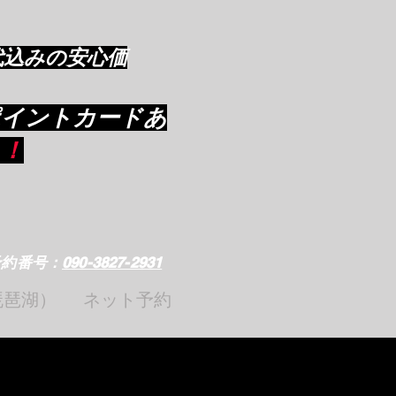
代込みの安心価
ポイントカードあ
り
！
e
予約番号：
090-3827-2931
琵琶湖）
ネット予約