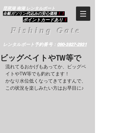
琵琶湖 南湖 レンタルボート
​全艇ガソリン代込みの安心価格
！！
ポイントカードあり
！
Fishing Gate
レンタルボート予約番号：
090-3827-2931
ビッグベイトやTW等で
流れてるおかげもあってか、ビッグベ
イトやTW等でも釣れてます！
かなり水位低くなってきてますんで、
この状況を楽しみたい方はお早目に♪