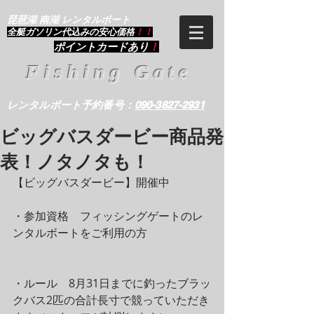
琵琶湖 南湖 レンタルボート
​全艇ガソリン代込みの安心価格
！！
ポイントカードあり
！
Fishing Gate
レンタルボート予約番号：
090-3827-2931
ビッグバスダービー商品発
表！ノタノタも！
【ビッグバスダービー】開催中
・参加資格　フィッシングゲートのレ
ンタルボートをご利用の方
・ルール　8月31日までに釣ったブラッ
クバス2匹の合計長寸で競っていただき