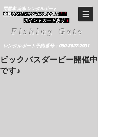
琵琶湖 南湖 レンタルボート
​全艇ガソリン代込みの安心価格
！！
ポイントカードあり
！
Fishing Gate
レンタルボート予約番号：
090-3827-2931
ビックバスダービー開催中
です♪