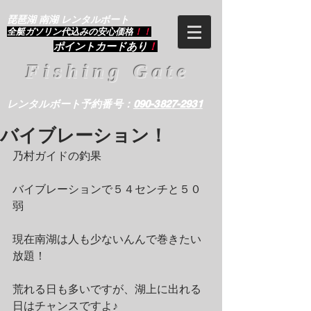
琵琶湖 南湖 レンタルボート
​全艇ガソリン代込みの安心価格
！！
ポイントカードあり
！
Fishing Gate
レンタルボート予約番号：
090-3827-2931
バイブレーション！
乃村ガイドの釣果
バイブレーションで５４センチと５０
弱
現在南湖は人も少ないんんで巻きたい
放題！
荒れる日も多いですが、湖上に出れる
日はチャンスですよ♪