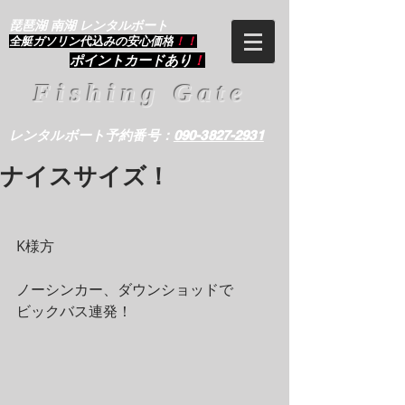
琵琶湖 南湖 レンタルボート
​全艇ガソリン代込みの安心価格
！！
ポイントカードあり
！
Fishing Gate
レンタルボート予約番号：
090-3827-2931
ナイスサイズ！
K様方
ノーシンカー、ダウンショッドで
ビックバス連発！