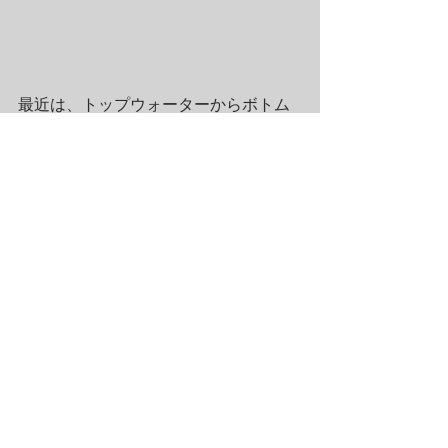
最近は、トップウォーターからボトム
系まで色んな釣りで釣れるようになっ
てきましたよ～♪
是非皆様琵琶湖でエンジョイフィッシ
ングしてみませんか
フィッシングゲートでお待ちしていま
す♪