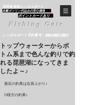
琵琶湖 南湖 レンタルボート
​全艇ガソリン代込みの安心価格
！！
ポイントカードあり
！
Fishing Gate
レンタルボート予約番号：
090-3827-2931
トップウォーターからボ
トム系まで色んな釣りで釣
れる琵琶湖になってきま
したよ～♪
最近の釣果は右肩上がり♪
O様方の釣果♪