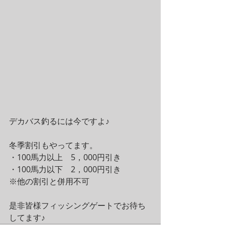
デカバス釣るには今ですよ♪
冬季割引もやってます。
・100馬力以上　5，000円引き
・100馬力以下　2，000円引き
※他の割引と併用不可
是非皆様フィッシングゲートでお待ち
してます♪