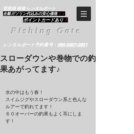
琵琶湖 南湖 レンタルボート
​全艇ガソリン代込みの安心価格
！！
ポイントカードあり
！
Fishing Gate
レンタルボート予約番号：
090-3827-2931
スローダウンや巻物での釣
果あがってます♪
水の中はもう春！
スイムジグやスローダウン系と色んな
ルアーで釣れてます！
６０オーバーの釣果もよく耳にしま
す！