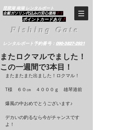
琵琶湖 南湖 レンタルボート
​全艇ガソリン代込みの安心価格
！！
ポイントカードあり
！
Fishing Gate
レンタルボート予約番号：
090-3827-2931
またロクマルでました！
この一週間で3本目！
またまたまた出ました！ロクマル！
T様　６０㎝　４０００ｇ　雄琴港前　
爆風の中おめでとうございます♪
デカいの釣るなら今がチャンスです
よ！