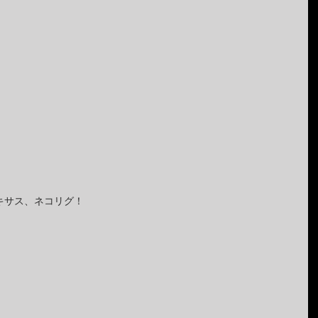
キサス、ネコリグ！