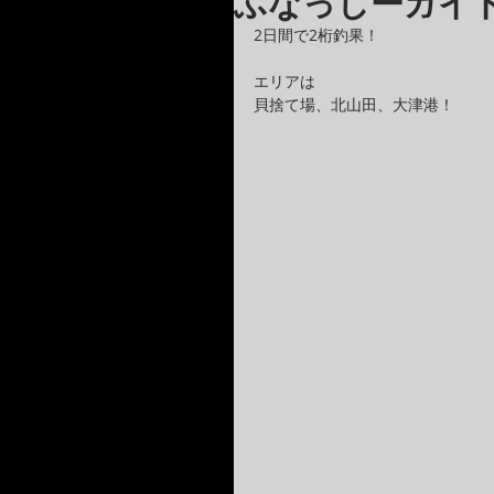
ふなっしーガイド
2日間で2桁釣果！
エリアは
貝捨て場、北山田、大津港！