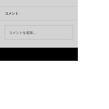
コメント
コメントを追加…